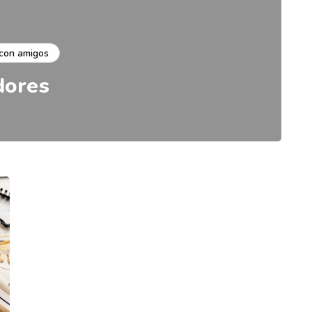
 con amigos
dores