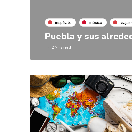
inspírate
méxico
viajar
Puebla y sus alrede
2 Mins read