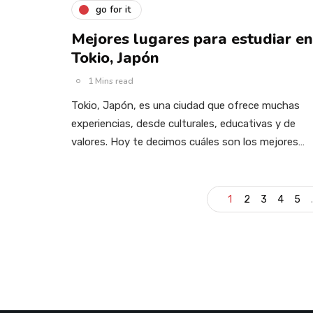
go for it
Mejores lugares para estudiar en
Tokio, Japón
1 Mins read
Tokio, Japón, es una ciudad que ofrece muchas
experiencias, desde culturales, educativas y de
valores. Hoy te decimos cuáles son los mejores…
1
2
3
4
5
.