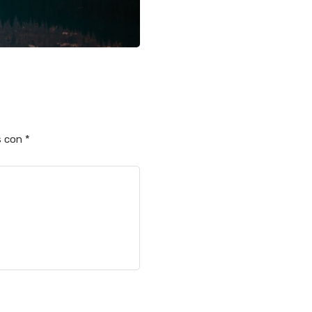
s con
*