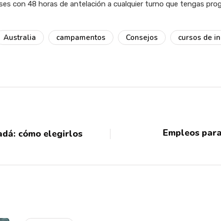
ises con 48 horas de antelación a cualquier turno que tengas prog
Australia
campamentos
Consejos
cursos de i
Empleos para
adá: cómo elegirlos
s