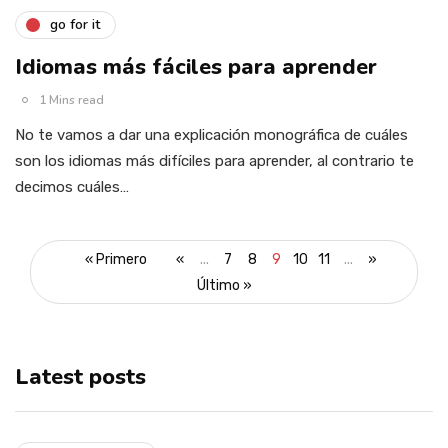
go for it
Idiomas más fáciles para aprender
1 Mins read
No te vamos a dar una explicación monográfica de cuáles
son los idiomas más difíciles para aprender, al contrario te
decimos cuáles…
« Primero
«
...
7
8
9
10
11
...
»
Último »
Latest posts