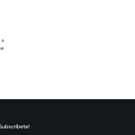
 a
ue
Subscríbete!